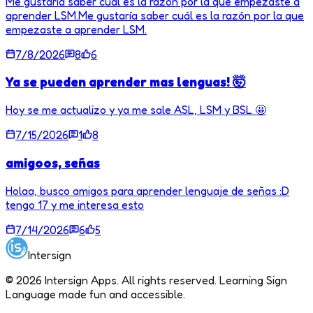
Me gustaría saber cuál es la razón por la que empezaste a
aprender LSM.Me gustaría saber cuál es la razón por la que
empezaste a aprender LSM.
7/8/2026
8
6
Ya se pueden aprender mas lenguas! 🤯
Hoy se me actualizo y ya me sale ASL, LSM y BSL 🤩
7/15/2026
1
8
amigoos, señas
Holaa, busco amigos para aprender lenguaje de señas :D
tengo 17 y me interesa esto
7/14/2026
6
5
Intersign
©
2026
Intersign Apps. All rights reserved. Learning Sign
Language made fun and accessible.