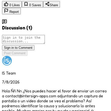
0
Likes
0
Saves
Share
Report
Discussion
(
1
)
Sign in to Comment
Post Comment
IS Team
7/8/2026
Hola Ññ Nn ¿Nos puedes hacer el favor de enviar un correo
a contact@intersign-apps.com adjuntando un captura de
pantalla o un video donde se vea el problema? Así
podremos identificar la causa y solucionarlo lo antes
posible. ¡Muchas gracias por tu ayuda y paciencia! 🙏