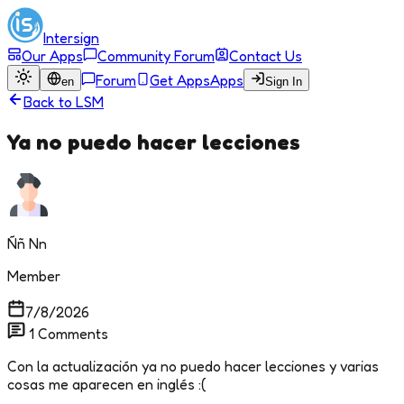
Intersign
Our Apps
Community Forum
Contact Us
Forum
Get Apps
Apps
en
Sign In
Back to
LSM
Ya no puedo hacer lecciones
Ññ Nn
Member
7/8/2026
1
Comments
Con la actualización ya no puedo hacer lecciones y varias
cosas me aparecen en inglés :(