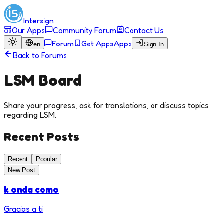
Intersign
Our Apps
Community Forum
Contact Us
Forum
Get Apps
Apps
en
Sign In
Back to Forums
LSM
Board
Share your progress, ask for translations, or discuss topics
regarding
LSM
.
Recent Posts
Recent
Popular
New Post
k onda como
Gracias a ti